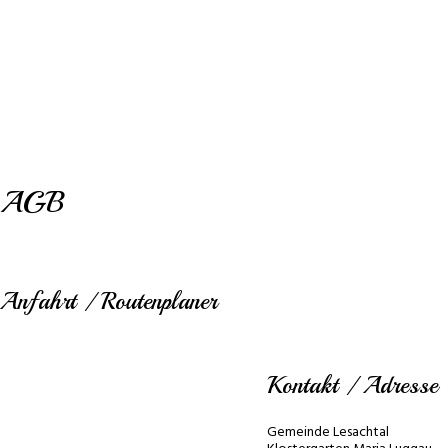
auch Orte der spirituellen Einkehr. Der
Klostergarten Maria Luggau lädt daher ein zu
sehen und zu schauen, inne zu halten und zu
staunen.
AGB
Anfahrt / Routenplaner
Kontakt / Adresse
Gemeinde Lesachtal