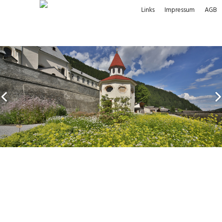
Links
Impressum
AGB
Quelle des Wohlbefindens
Klostergärten sind seit jeher Nutzgärten,
Heilpflanzengärten und in besonderer Weise